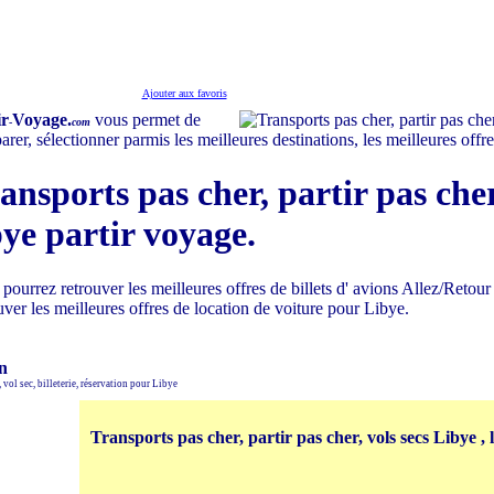
Ajouter aux favoris
ir
Voyage.
vous permet de
-
com
rer, sélectionner parmis les meilleures destinations, les meilleures offre
ansports pas cher, partir pas cher
bye partir voyage.
pourrez retrouver les meilleures offres de billets d' avions Allez/Retou
uver les meilleures offres de location de voiture pour Libye.
n
 vol sec, billeterie, réservation pour Libye
Transports pas cher, partir pas cher, vols secs Libye , 