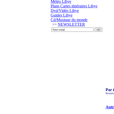
Météo Libye
Plans Cartes itinéraires Libye
Dvd/Vidéo Libye
Guides Libye
Cd/Musique du monde
>>
NEWSLETTER
Par 
Horraire
Autr