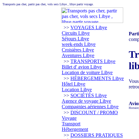
Transports pas cher, partir pas cher, vols secs Libye , libye partir voyage.
>>
VOYAGES Libye
Circuits Libye
Part
Séjours Libye
compa
week-ends Libye
Croisières Libye
Tr
Aventures Libye
>>
TRANSPORTS Libye
li
Billet d' avion Libye
Location de voiture Libye
>>
HÉBERGEMENTS Libye
Vous 
Hôtel Libye
retro
Location Libye
>>
SOCIÉTÉS Libye
Agence de voyage Libye
Avio
Compagnies aériennes Libye
Horraire,
>>
DISCOUNT / PROMO
Voyage
Transport
Hébergement
>>
DOSSIERS PRATIQUES