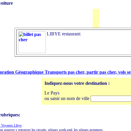
voiture
LIBYE restaurant:
oration Géographique Transports pas cher, partir pas cher, vols sec
Indiquez-nous votre destination :
Le Pays
ou saisir un nom de ville
rubriques:
 Voyages Libye
us pourrez y retrouver les circuits, séjours week-end, les séjours aventures.