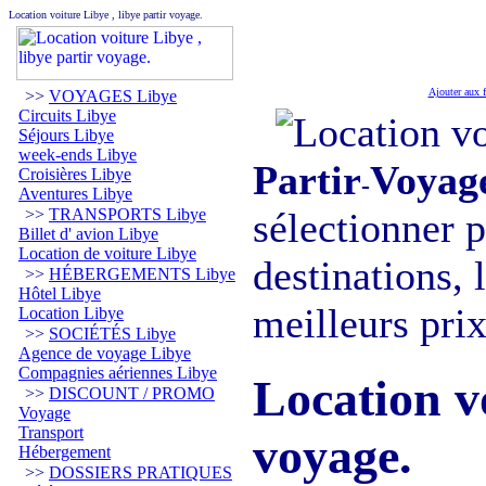
Location voiture Libye , libye partir voyage.
Ajouter aux f
>>
VOYAGES Libye
Circuits Libye
Séjours Libye
week-ends Libye
Partir
Voyag
Croisières Libye
-
Aventures Libye
>>
TRANSPORTS Libye
sélectionner 
Billet d' avion Libye
Location de voiture Libye
destinations, 
>>
HÉBERGEMENTS Libye
Hôtel Libye
meilleurs prix
Location Libye
>>
SOCIÉTÉS Libye
Agence de voyage Libye
Compagnies aériennes Libye
Location vo
>>
DISCOUNT / PROMO
Voyage
Transport
voyage.
Hébergement
>>
DOSSIERS PRATIQUES