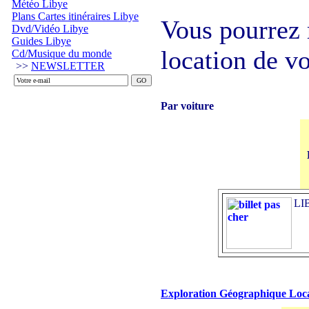
Météo Libye
Plans Cartes itinéraires Libye
Vous pourrez 
Dvd/Vidéo Libye
Guides Libye
location de vo
Cd/Musique du monde
>>
NEWSLETTER
Par voiture
LIB
Exploration Géographique Locati