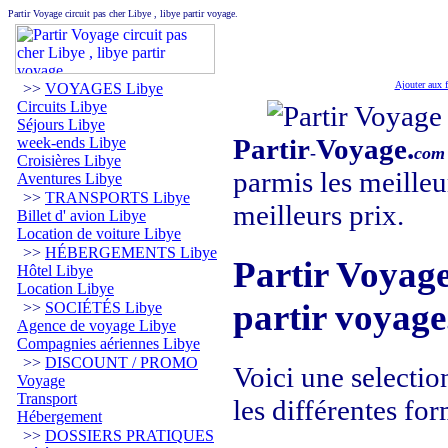
Partir Voyage circuit pas cher Libye , libye partir voyage.
Ajouter aux f
>>
VOYAGES Libye
Circuits Libye
Séjours Libye
Partir
Voyage.
week-ends Libye
-
com
Croisières Libye
parmis les meilleu
Aventures Libye
>>
TRANSPORTS Libye
meilleurs prix.
Billet d' avion Libye
Location de voiture Libye
>>
HÉBERGEMENTS Libye
Partir Voyage 
Hôtel Libye
Location Libye
partir voyage
>>
SOCIÉTÉS Libye
Agence de voyage Libye
Compagnies aériennes Libye
>>
DISCOUNT / PROMO
Voici une selectio
Voyage
Transport
les différentes for
Hébergement
>>
DOSSIERS PRATIQUES