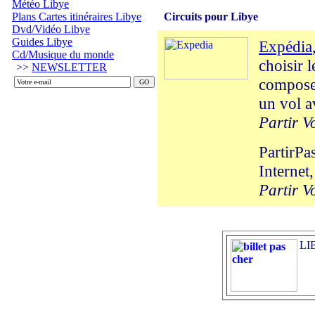
Météo Libye
Plans Cartes itinéraires Libye
Circuits pour Libye
Dvd/Vidéo Libye
Guides Libye
Expédia
Cd/Musique du monde
choisir 
>>
NEWSLETTER
composer
un vol a
Partir V
PartirPa
Internet,
Partir V
LI