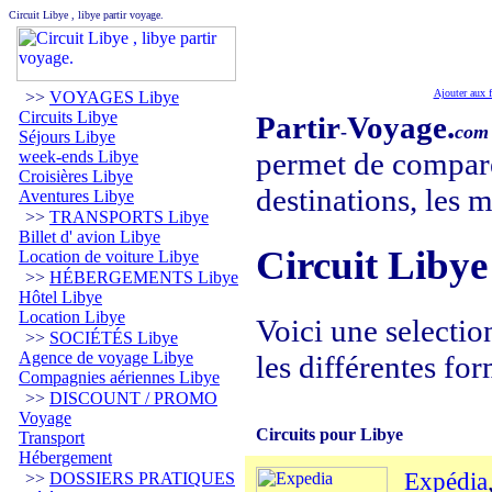
Circuit Libye , libye partir voyage.
Ajouter aux f
>>
VOYAGES Libye
Circuits Libye
Partir
Voyage.
-
com
Séjours Libye
permet de compare
week-ends Libye
Croisières Libye
destinations, les m
Aventures Libye
>>
TRANSPORTS Libye
Billet d' avion Libye
Circuit Libye 
Location de voiture Libye
>>
HÉBERGEMENTS Libye
Hôtel Libye
Location Libye
Voici une selectio
>>
SOCIÉTÉS Libye
Agence de voyage Libye
les différentes for
Compagnies aériennes Libye
>>
DISCOUNT / PROMO
Voyage
Circuits pour Libye
Transport
Hébergement
Expédia
>>
DOSSIERS PRATIQUES