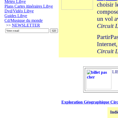
Météo Libye
choisir 
Plans Cartes itinéraires Libye
composer
Dvd/Vidéo Libye
Guides Libye
un vol a
Cd/Musique du monde
Circuit L
>>
NEWSLETTER
PartirPa
Internet,
Circuit L
LIB
Exploration Géographique Circui
Indi